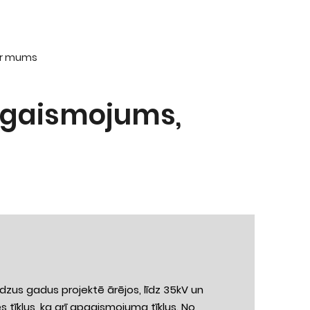
ar mums
pgaismojums,
us gadus projektē ārējos, līdz 35kV un
 tīklus, ka arī apgaismojuma tīklus. No