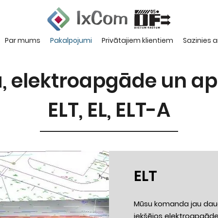
Par mums
Pakalpojumi
Privātajiem klientiem
Sazinies 
a, elektroapgāde un a
ELT, EL, ELT-A
ELT
Mūsu komanda jau daudz
iekšējos elektroapgādes