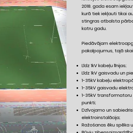
2018. gada esam iekļaut
kurā tiek iekļauti tikai 
stingras atbalsta pārb
katru gadu.
Piedāvājam elektroap
pakalpojumus, tajā skai
Līdz 1kV kabeļu līnijas;
Līdz 1kV gaisvadu un pi
1-35kV kabeļu elektropā
1-35kV gaisvadu elektro
1-35kV transformatoru 
punkti;
Dzīvojamo un sabiedri
elektroinstalācija;
Ražošanas ēku spēka u
Būvju zibensaizsardzīb