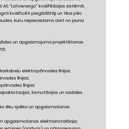
i AS “Latvenergo” kvalifikācijas sistēmā,
augsti kvalificēti piegādātāji un tikai pēc
audes, kuru nepieciešams iziet no jauna
gādes un apgaismojuma projektēšanas
tā:
ekarkabeļu elektropārvades līnijas;
rvades līnijas;
pārvades līnijas;
apakšstacijas, komutācijas un sadales
sko ēku spēka un apgaismošanas
n apgaismošanas elektroinstalācija;
as ietaises (pasīvas) un pārsprieguma